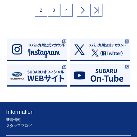
を踏まなくても「すー」っと減速し、新鮮
在ご提案させていただいておりますアクセ
な感覚でした。渋滞時などは、ストレスも
...
サリーの価格は見積書記載の有効期限に関
2
3
4
少なく運転しやすいと感じました。（強い
わらず２０２５年９月３０日までのご注文
減速が必要な時は、ブレーキペダルでの操
を期限とさせていただきます。 今後とも
作が必要です） 最後は店舗に戻ってきて
スタッフ一同、皆様にご満足いただけるよ
駐車です。 コンパクトなボディは、狭い
うサービス品質を高め、お客様に安心・安
道だけでなく駐車場でも安心して運転がで
全なカーライフをご提供できるよう努めて
きました。 低燃費で高性能なＲＥＸハイ
参る所存でございます。 何卒、ご理解を
ブリッドを体感してみませんか。 REXの
賜りますようお願い申し上げます。 九
他にも試乗車をご用意しております。こち
州地区スバルグループ 会長 石川 篤ア
らから最新の試乗車情報や試乗予約が可能
クセサリー価格及び工賃改定のお知ら
です。ぜひスバルのクルマをご体感くださ
せ.pdf
いませ。
Information
新着情報
スタッフブログ