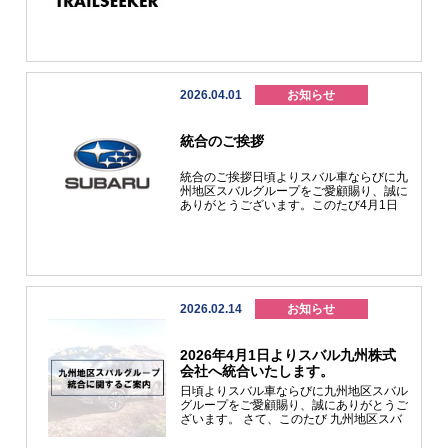
を豊かにする」ことを目的に、お客様に安
インテリアはブラックとプラチナの2色を
全なカーライフを送っていただけるよう、
追加費用無で選べる贅沢仕様です★いかが
期待を超えるサービスを提供して参りま
でしょうか？？(#^^#)大人気の
す。変わらぬご愛顧を賜りますようよろし
FORESTER Toutingのご紹介でした！！！
くお願いいたします。 さて、スバル九州
気になった方はぜひ！！！お近くの店舗へ
各店舗に新型の試乗車が続々と各店舗に配
お問合せ、お越しください♡みなさまのご
備されています！その名は・・・★トレイ
来店お待ちしております！
2026.04.01
お知らせ
ルシーカー★ソルテラに続く2台目のEV車
です！高出力のモーターによる力強さと走
りの滑らかさがEVになってもSUBARUを
統合のご挨拶
感じさせてくれます！車内の静粛性や積載
性の良さなど、車内の魅力も詰まった一台
です！スバル九州の各店舗にてご試乗いた
統合のご挨拶日頃よりスバル車ならびに九
だけるように絶賛準備中です！すでにご試
州地区スバルグループをご愛顧賜り、誠に
乗いただける店舗もございますので、ぜひ
ありがとうございます。このたび4月1日
一度はご試乗されてください！
をもちまして、九州地区スバルグループ
(福岡スバル株式会社、西九州スバル株式
会社、熊本スバル自動車株式会社、大分ス
バル自動車株式会社、南九州スバル株式会
社、沖縄スバル株式会社)はスバル九州株
式会社へと統合いたしました。今後も「安
心と愉しさ」を通じて「スバルに関わるす
2026.02.14
お知らせ
べての人の人生を豊かにする」ことを目的
に、全てのお客様に安全なカーライフを送
っていただけるよう期待を超えるサービス
2026年4月1日よりスバル九州株式
をご提供して参ります。今後とも変わらぬ
会社へ統合いたします。
ご愛顧を賜りますよう、よろしくお願い申
し上げます。スバル九州株式会社 代表取
日頃よりスバル車ならびに九州地区スバル
締役社長石川 篤
グループをご愛顧賜り、誠にありがとうご
ざいます。 さて、このたび 九州地区スバ
ルグループ（福岡スバル株式会社、西九州
スバル株式会社、熊本スバル自動車株式会