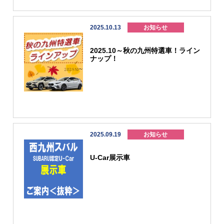
ド&リヤランプ） ■アルミホイール 17イン
装着車を特別展示☆ぜひ、ご覧くださ
チ マットブラック この純正アクセサリー
い！！！
がついて本来￥６６２，９６０（税抜）の
ところが￥４０５，０００（税抜）で購入
2025.10.13
お知らせ
できちゃうんです！③特別装備まで価値が
ある通常の車であればナビなどを除いて後
付けオプションはあまり査定に影響しませ
2025.10～秋の九州特選車！ライン
んが、特別装備は車の価値にしっかりプラ
スになります。査定の際はもちろん、残価
ナップ！
設定型クレジットでご購入の際は残価が高
く設定されて、月々のお支払いを抑えるこ
とができます(^^♪このようにメリットがた
くさんあるCROSSTREK WILDERNESS
Editionは11／30（日）まで抽選申し込み
を行っております。今週末はお近くのスバ
ルへ(*'▽')
2025.09.19
お知らせ
U-Car展示車