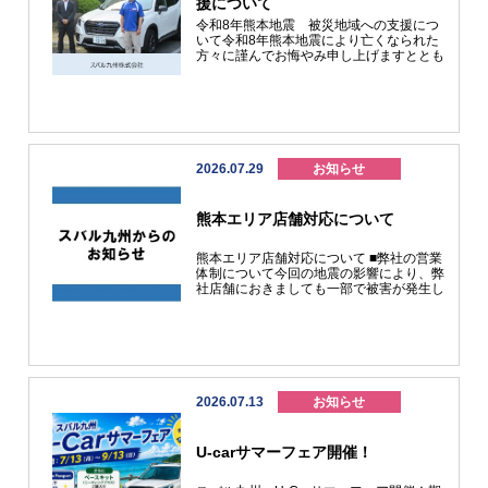
援について
所有権解除について
令和8年熊本地震 被災地域への支援につ
アフターサービス
いて令和8年熊本地震により亡くなられた
方々に謹んでお悔やみ申し上げますととも
に、被災された皆さまに心よりお見舞い申
し上げます。 スバル九州株式会社（代表
取締役社長 石川 篤）は、令和８年熊本地
震により被災された 地域での災害救護活
動を支援するため、日本赤十字看護大学附
属災害救護研究所へ「フォレスター」を無
償貸与いたしました。 フォレスターは優
2026.07.29
お知らせ
れた走破性能を備えており、八代市や氷川
町など被害が大きかった県南地域における
避難所環境改善などの調査に使用する予定
熊本エリア店舗対応について
としており、損傷が激しく段差が生じてい
る被災地での移動手段としてご活用いただ
きます。 被災された皆さまに心よりお見
熊本エリア店舗対応について ■弊社の営業
舞い申し上げますとともに、一日も早い復
体制について今回の地震の影響により、弊
旧・復興をお祈り申し上げます。＜日本赤
社店舗におきましても一部で被害が発生し
十字看護大学附属災害救護研究所への車両
ております。 お車の納車、車検・点検等
貸与＞＜被災地での車両活用状況＞
のご予約をいただいているお客様につきま
しても、やむを得ず日程の変更をお願いす
る可能性がございます。お客様には大変ご
不便・ご迷惑をおかけいたしますが、何卒
ご理解賜りますようお願い申し上げます。
■ お車の故障・事故等の緊急時のお問い合
2026.07.13
お知らせ
わせについてお車のトラブル等でお急ぎの
場合は、最寄りのスバル九州各店、
SUBARUあんしんホットラインまたはご
U-carサマーフェア開催！
加入の自動車保険のロードサービス・JAF
等へご連絡をお願い申し上げます。
▢SUBARUあんしんホットライン０１２