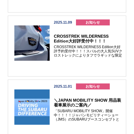
社、大分スバル自動車株式会社、南九州ス
バル株式会社、沖縄スバル株式会社）は
より充実したサービスの提供を目指し、
2026年４月1日よりスバル九州株式会社へ
体制をまとめることとなりました。 今後
2025.11.09
お知らせ
も「安心と愉しさ」を通じて「スバルに関
わるすべての人の人生を豊かにする」こと
を目的に、全てのお客様に安全なカーライ
CROSSTREK WILDERNESS
フを送っていただけるよう、期待を超える
Edition大好評受付中！！！
サービスをご提供して参ります。 今後と
も変わらぬご愛顧を賜りますよう、よろし
CROSSTREK WILDERNESS Edition大好
くお願い申し上げます。九州地区スバルグ
評予約受付中！！！スバルの大人気SUVク
ループ会長 石川 篤
ロストレックによりタフでラギッドな限定
車が登場しました!(^^)!アウトドアで活躍
させたい方、ゴツゴツした見た目がお好き
な方など刺さるんじゃないでしょうか 写
真を見てアクセサリーがついただけじゃな
いの？と思ったそこのあなた！実は限定車
にしかない特別な装備やメリットがたくさ
んあるんです！①限定車特別装備■カーゴ
2025.11.01
お知らせ
ステップパネル Deco-Boco Black塗装 ■マ
ッドフラップ ■ドアミラーカバー Deco-
Boco Black塗装 ■ドアアンダーガーニッシ
＼JAPAN MOBILITY SHOW 用品装
ュ Deco-Boco Black塗装 ■ホイールデカー
着車展示のご案内／
ル（アナダイズドイエロー
色） ■WILDERNESSリヤオーナメント
「SUBARU MOBILITY SHOW」開催
■OPEN COUNTRY A/T Ⅲ タイヤ ②実はコ
中！！！！ジャパンモビリティーショー
スパがいいベースの車に比べてもちろん高
（JMS）のSUBARUブースコンセプトと
くなってはいるんですが、上記の特別装備
連動した展示をおこなっています。西九州
に加えて■フロントグリル ■フードデカー
スバル長崎時津店では、Adventureと
ル ■ガーニッシュ（フロントノーズ・ヘッ
performanceをテーマにSUBARU純正部品