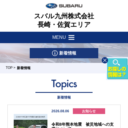
スバル九州株式会社
長崎・佐賀エリア
MENU
新着情報
会社案内
新着情報
サポート・他
健康経営理念
TOP
>
新着情報
店舗一覧
一つのいのちプロジェクト
車検・点検はマイスバルへ
リース&クレジット
新車情報
採用情報
新着情報
パーツ・アクセサリー
U-Car情報
お問い合わせ
2026.08.06
お知らせ
スバル自動車保険
長崎時津店
佐世保日宇店
諌早店
佐賀店/カー
武雄店
スポット佐賀
試乗車情報
リコール
令和8年熊本地震 被災地域への支