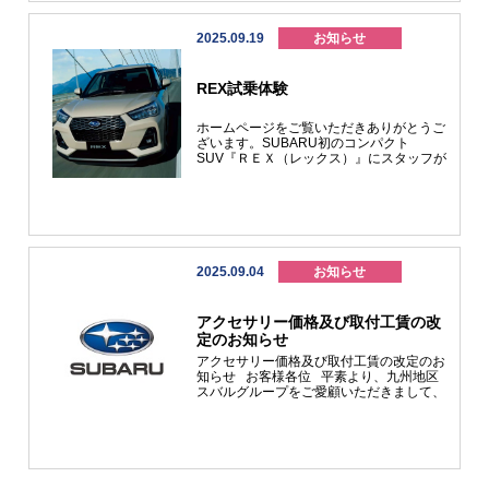
2025.09.19
お知らせ
REX試乗体験
ホームページをご覧いただきありがとうご
ざいます。SUBARU初のコンパクト
SUV『ＲＥＸ（レックス）』にスタッフが
試乗しました。 「REX HYBRID」は、ス
バルで一番燃費が良く、5ナンバーサイズ
のＳＵＶは小回りもきいて、走る場所も気
にすることなくみんなが「ワクワク」する
愉しいクルマです。なんと燃費は、WLTC
モードで28.0km／L。100%モーターの力
で走行するREXは、力強い走りと低燃費、
2025.09.04
お知らせ
静粛性を兼ね備えたハイブリッドです。
今回試乗したのは、REX Z HYBRIDです。
運転席から見た写真がこちら！！前面の窓
アクセサリー価格及び取付工賃の改
も大きく、運転席からの視界は広々として
定のお知らせ
快適に運転できそうです。直接目で見える
と安心感が違いますよね。助手席側も見や
アクセサリー価格及び取付工賃の改定のお
すく、交差点でも安心して走行ができます
知らせ お客様各位 平素より、九州地区
よ。 早速試乗に出てみました。まずは、
スバルグループをご愛顧いただきまして、
モーターならではの加速を体感。交差点か
誠にありがとうございます。 この度、昨
らの発進や信号待ちからの発進も、スムー
今の世界的な原材料費の高騰や物流費・人
ズで力強い加速を味わえます。バイパスや
件費の高騰を鑑みまして、誠に勝手ながら
高速道路もストレスなく合流できるくらい
アクセサリーの販売価格及び取付工賃につ
の加速でした。 次に、街中を走行中は、
いて、２０２５年１０月１日より改定させ
スマートペダルを体感しました。ブレーキ
ていただきます。 それに伴いまして、現