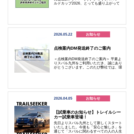
ルドカップ2026、とっても盛り上がって
いますね！！！サッカーファンとしは嬉し
い限りですが睡眠不足が続きそうです＞＜
今回は、スバル九州販売促進課メンバーが
考える、「FORESTER Touring」グレード
のおすすめポイントをご紹介いたします♬
まず１つ目！！現行フォレスターで最もコ
スパのいいおすすめグレードです！なんと
2026.05.22
お知らせ
車両本体価格は385万円（税込）～設定さ
れています。先代のフォレスターと比較し
て高くなったと言われがちなフォレスター
点検案内DM発送終了のご案内
ですが、ルーフレールやアイサイトセイフ
ティプラス、ナビ・ETC・デジタルマルチ
ビューカメラを標準装備化している価格を
＜点検案内DM発送終了のご案内＞ 平素よ
抑えた大変コスパのいい一台です。さらに
りスバル九州をご利用いただき、誠にあり
予防安全性能や衝突安全性能も国内トップ
がとうございます。このたび弊社では、環
クラス！と、大満足間違いなしの一台で
境負荷の軽減および情報提供方法の見直し
す。 そして２つ目！！Touringグレードは
に伴い、これまで郵送しておりました点検
走りの面で妥協のない一台となっておりま
案内DMを終了させていただくこととなり
す☆ホイールはSPORTと同じ18インチを
ました。 今後の点検案内につきまして
装着し、サスペンションも乗り心地を改善
は、「マイスバル」を中心にご案内してま
する「超飽和バルブ」付サスペンションを
いります。お客様にはご不便をおかけする
SPORTと同様に装備しております。ｓｓ
場合もございますが、何卒ご理解賜ります
2026.04.05
お知らせ
最後に、3つ目のおすすめポイントです！
ようお願い申し上げます。▼マイスバルご
フォレスターの各グレードはブロンズ・グ
登録用QRコードご不明な点などございま
リーン・グレーのアクセントカラーをまと
したら、お気軽にお近くの店舗スタッフへ
【試乗車のお知らせ】トレイルシー
っていますが、Touringはおしゃれな切削
お問合せください。
光輝塗装のホイールと、あえてアクセント
カー試乗車登場！
カラーを抑えたシンプルな内外装で「誰に
先日よりスバル九州として新しくスタート
でも・どこにでもあう」ザ・スタンダー
いたしました。今後も「安心と愉しさ」を
ド な一台となっております。また個性を
通じて「スバルに関わるすべての人の人生
出したいというお客様にも、一番目につく