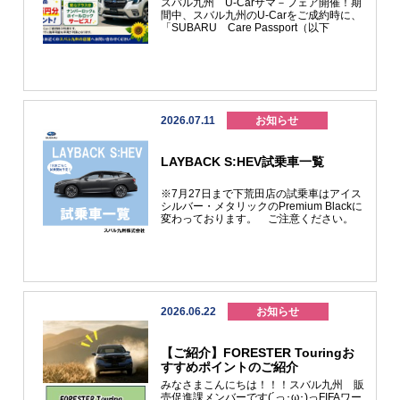
スバル九州 U-Carサマ－フェア開催！期
０－７８－２２１５▢ＪＡＦロードサービ
間中、スバル九州のU-Carをご成約時に、
ス救援コールセンター全国共通ナビダイヤ
「SUBARU Care Passport（以下
ル０５７０－００－８１３９▢保険会社各
SCP）」にご加入いただきましたお客様へ
社受付・損保ジャパン０１２０－２５６－
付属品3万円分プレゼント！（純正用品に
１１０・東京海上日動０１２０－１１９－
限る） さらにSCPご加入、かつベースキ
１１０・三井住友海上０１２０－２５８－
ット（コーティングプラス）をご購入いた
３６５
だいたお客様は安心プラス分をサービス！
安心プラス内容…ナンバーロック、ホイー
ルロック（OEM車、軽自動車はナンバー
2026.07.11
お知らせ
ロックのみ） ＊9月末までの納車が条件と
なります。 詳しくはスバル九州の販売店
へお問い合わせください。スバル九州の在
LAYBACK S:HEV試乗車一覧
庫はこちら＞＞
https://ucar.subaru.jp/php/search/summary.php?
pref_c=40,41,42,43,44,45,46,47開催期間7
※7月27日まで下荒田店の試乗車はアイス
月13日（月）～9月13日（日）
シルバー・メタリックのPremium Blackに
変わっております。 ご注意ください。
2026.06.22
お知らせ
【ご紹介】FORESTER Touringお
すすめポイントのご紹介
みなさまこんにちは！！！スバル九州 販
売促進課メンバーです(´っ･ω･)っFIFAワー