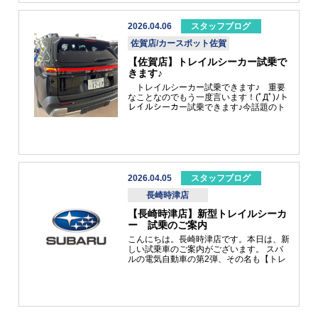
ど、緊急のご用命については、マイスバル
アプリの「コンタクトボタン」をタップ。
または、SUBARU安心ほっとライン：
2026.04.06
スタッフブログ
「0120-78-2215」をご活用ください。
佐賀店/カースポット佐賀
【佐賀店】トレイルシーカー試乗で
きます♪
トレイルシーカー試乗できます♪ 重要
なことなのでもう一度言います！(ﾟДﾟ)ﾉト
レイルシーカー試乗できます♪今話題のト
レイルシーカーぜひとも乗っていただきた
い一台です(ﾟДﾟ)ﾉトレイルシーカー ET-
HS 18インチホイール車リヤのランプも
カッコいい( *´艸｀) 乗っていただくとわか
りますが余裕のあるトルクとパワーでどこ
でも、どこまででも行きたくなるような
EV車です♪ ぜひ一度体感試乗を佐賀店でさ
2026.04.05
スタッフブログ
れてみてください(^^♪現在スバル九州誕生
長崎時津店
フェアも行っております♪ご来場記念品と
してオリジナルスバル九州ステッカー、ご
【長崎時津店】新型トレイルシーカ
試乗・査定でスバル九州オリジナルボトル
ー 試乗のご案内
ティッシュプレゼントしてます。ご試乗は
お気軽に店頭スタッフにてお申し付けくだ
こんにちは。長崎時津店です。本日は、新
さい！！ 佐賀店スタッフ一同元気にお出
しい試乗車のご案内がございます。 スバ
迎えいたします♪
ルの電気自動車の第2弾、その名も【トレ
イルシーカー】です！！4月9日より発
表・発売開始を予定しております。ソルテ
ラに続く第2弾の電気自動車で、アウトド
アでの機能性の高さと日常的な使いやすさ
を両立したSUV車です。電気自動車にご興