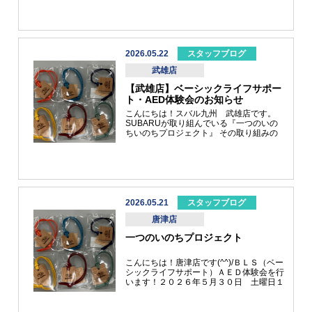
動車です(^^♪
2026.05.22
スタッフブログ
武雄店
【武雄店】ベーシックライフサポー
ト・AED体験会のお知らせ
こんにちは！スバル九州 武雄店です。
SUBARUが取り組んでいる『一つのいの
ちいのちプロジェクト』 その取り組みの
一環として、武雄店でBLS（ベーシックラ
イフサポート）AED体験会を実施します。
日時：２０２６年５月３１日（日）１１：
００～１２：００場所：武雄店ショールー
ム皆さま、いざというときのために、ＡＥ
Ｄ操作方法を学んでみませんか？ご興味が
少しでもある方は、武雄店スタッフまでご
2026.05.21
スタッフブログ
連絡ください。よろしくお願いいたしま
唐津店
す。※体験会ご参加の方にささやかなプレ
ゼントもご準備しております。さて、話は
一つのいのちプロジェクト
変わりますが、５月１０日まで開催され
た、田中達也さんの「ミニチュアライフ展
２」へ行ってきました♪こちらは実物の立
こんにちは！唐津店です(^^)/ＢＬＳ（ベー
体作品です。 おすシティー、よーく見る
シックライフサポート）ＡＥＤ体験会を行
と身近なもので作られていて面白かったで
います！２０２６年５月３０日 土曜日１
す！ ご当地作品『佐賀し求めていた逸
３時３０分から１４時３０分まで唐津店シ
品』貝を見立てて、きれいに色付けしてあ
ョールーム内で行います。 参加者募集し
り、本物の焼き物のようでした。またブロ
てますので、スタッフまでお声かけ、ご連