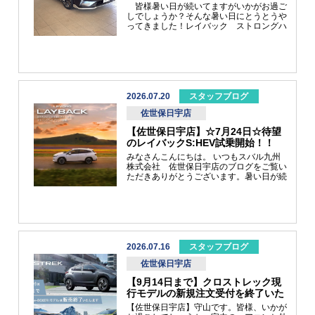
おにぎりも１００円では買えなくなって
皆様暑い日が続いてますがいかがお過ご
２００円の時代ですもんね(*_*)
しでしょうか？そんな暑い日にとうとうや
ってきました！レイバック ストロングハ
イブリッド搭載モデル！ LEVORG
LAYBACK Premium Black S:HEV EXモ
デル名長っ！と思われたそこのあなた！ぜ
ひご試乗しに来てください！！暑い夏を吹
き飛ばすような軽快な走りをしてくれま
す！涼しいショールームでアイスコーヒー
でも飲みながらいかがでしょうか？佐賀店
2026.07.20
スタッフブログ
スタッフ一同笑顔でお迎えいたします。
佐世保日宇店
【佐世保日宇店】☆7月24日☆待望
のレイバックS:HEV試乗開始！！
みなさんこんにちは。 いつもスバル九州
株式会社 佐世保日宇店のブログをご覧い
ただきありがとうございます。暑い日が続
きますが、お元気にお過ごしでいらっしゃ
いますでしょうか。早速ではございます
が、待望のレイバックにストロングハイブ
リッドがデビューしたことは、ご存じの方
も多いことかと思います。皆さん、大変お
待たせいたしました！！いよいよ店舗に展
示車兼試乗車が参ります！！7月23日店舗
2026.07.16
スタッフブログ
到着（展示予定）7月24日試乗開始！！の
佐世保日宇店
スケジュールで進めて参ります。ぜひご来
店いただき、レイバックの質感の高さをご
【9月14日まで】クロストレック現
体感ください。事前に試乗したスタッフ
行モデルの新規注文受付を終了いた
は、走行安定性能、静粛性、内装、燃費性
します。
能、etc全方向における質感の高さと深化
【佐世保日宇店】守山です。皆様、いかが
に、強い衝撃！！を受けております。＜展