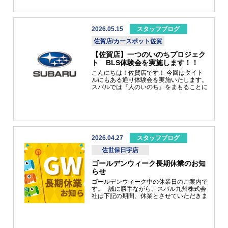
グご覧いただけたら幸いです。
絡お待ちしております(#^.^#) 参加プレゼ
ントがあります。 『屋久杉ストラップ』
可愛いですね(^^♪ いのちを守るために取り
組む人たちを応援し、共に歩む『一つのい
2026.05.15
スタッフブログ
のちプロジェクト』を全国のＳＵＢＡＲＵ
佐賀店/カースポット佐賀
販売特約店と一緒に進めています。大切な
人を守りたい、美しい自然を守りたい。そ
【佐賀店】一つのいのちプロジェク
の想いがあれば、あなたもプロジェクトの
ト BLS体験会を実施します！！
一員です。
こんにちは！佐賀店です！ 今回はタイト
ルにもある通り体験会を実施いたします。
スバルでは『人のいのち』をまもることに
力を尽くす人々と『自然のいのち』自然と
いう豊かなフィールドを守る人々を応援し
ています。その活動名が『一つのいのちプ
ロジェクト』といいます。今回は『人のい
のち』を守る人々の一般社団法人 大分ラ
イフセービング協会ご協力のもと、より身
近で起こりうる事故で対応する為『ベーシ
2026.04.27
スタッフブログ
ックライフサポート講習』を開催いたしま
佐世保日宇店
す。開催期間はこちら！！ 唐津店、武雄
店、佐賀店にて開催します。ご参加いただ
ゴールデンウィーク長期休業のお知
いた方には、屋久杉ストラップをプレゼン
らせ
トいたします！！皆様いざというときに役
に立つ講習ですのでぜひご参加ください。
ゴールデンウィーク中の休業日のご案内で
スタッフ一同お待ちしております。
す。 誠に勝手ながら、スバル九州株式会
社は下記の期間、休業とさせていただきま
す。 大変ご不便をおかけいたしますが、
何卒ご理解賜りますようお願い申し上げま
す。 【休業期間】 2026年４月28日
（火）～ 5月６日（水） ※事故・故障な