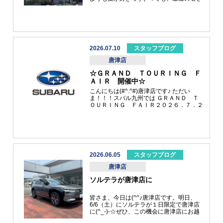
は異常な暑さなので、皆様！！！熱中症に
気を付けてくださいね！《熱中症予防の為
の行動》・室内でエアコンをしようするな
ど涼しい環境で過ごしましょう。・こまめ
に休息をとり水分、塩分補給をしましょ
う。・涼しい環境以外では原則運動をしな
いようにしましょう。・高齢者や乳幼児な
2026.07.10
スタッフブログ
ど熱中症になりやすい人が涼しい環境で過
唐津店
ごせているか確認しましょう。・イベント
の主催者などは熱中症対策が徹底できてい
☆ＧＲＡＮＤ ＴＯＵＲＩＮＧ Ｆ
るか確認し、難しい場合はイベントの中止
ＡＩＲ 開催中☆
や延期を判断しましょう。そしてスバルの
お店では、エアコン効いてます(^_-)-☆ド
こんにちは(#^.^#)唐津店です♪ ただい
リンクもあります(^_-)-☆私もいます(^_-)-
ま！！！スバル九州では ＧＲＡＮＤ Ｔ
☆カフェ気分で立ち寄って下さい(^^)/梅雨
ＯＵＲＩＮＧ ＦＡＩＲ２０２６．７．２
明けしたので、紫陽花から向日葵へディス
(火)－７．２０(月) 開催中です☆ 唐津へお
プレイ変更しました(^^♪お店の中も夏仕様
越しの際は立ち寄って下さい(^^)/呼子のイ
になってます(^^♪遊びに来てください☆ ご
カを食べる前に☆食べた後にでも！！！お
来店お待ちしております(#^.^#)
待ちしております。このスバルの看板が目
印です(^_-)-☆ ご来場お待ちしております
(#^.^#)
2026.06.05
スタッフブログ
唐津店
ソルテラが唐津店に
皆さま、今日は(^^♪唐津店です。明日、
6/6（土）にソルテラが１日限定で唐津店
に(^_-)-☆ぜひ、この機会に唐津店にお越
しくださいませ。スタイリッシュな電気自