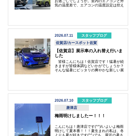
お過ごしでしょうか。室内のエアコンと外
示車兼試乗車のご案内＞Premium S:HEV
気の温度差で、エアコンの温度設定は控え
Black Selection クリスタルブラック・シ
めに、現行モデルのクロストレックは、
リカ S:HEV 専用のフロントマスクデザイ
2026年9月14日（月）をもって、新規注文
ンです。精悍で引き締まった印象を受けま
受付を終了致します。 また、現行モデル
すね(^^)/7月25日からは、２週間限定で試
を以って2.0Lエンジン車(e-BOXER)の販売
乗チャレンジを実施中です！！チャレンジ
を終了いたします。 ※生産可能台数には
いただいた方は、ぶつからない!?ミニカー
限りがあるため、ご好評をいただいた場合
をプレゼント！！数に限りがございますの
は9月14日以前に新規注文受付を終了する
2026.07.11
スタッフブログ
で、お早めのご来店を！！ 最後に、レイ
場合があります。
ご了承ください。
バック ストロングハイブリッド発売記念
佐賀店/カースポット佐賀
で、購入資金50万円があたるキャンペー
【佐賀店】展示車の入れ替え行いま
ンを実施中です！！皆様のご応募、ご来店
をスタッフ一同心よりお待ちしておりま
した
す！！
皆様こんにちは！佐賀店です！猛暑が続
きますが皆様体調などいかがでしょうか？
そんな猛暑にピッタリの爽やかな新しい展
示車をお迎えしました！それがこちら！
LEVORG STI R-Black Limited WRブル
ー・パール爽やかなブルーで涼しくなりま
すね♪特別装備のRECAROシートがカッコ
いいですねー♪リヤのエンブレム シンメ
トリカルAWD LEVORGがラスターブラ
ック塗装でキリッとしてカッコいい！！実
2026.07.10
スタッフブログ
はこの車両・・・買えちゃうんです！！
唐津店
早めの納車ご希望のお客様！！今がチャン
スです！！詳しくは店舗スタッフへお問い
梅雨明けしましたー！！！
合わせください。猛暑の中でも佐賀店はい
つでも元気に営業中です！！
こんにちは！唐津店です(^^)/いよいよ梅雨
明けして夏本番！！！夏生まれの私は、冬
よりも夏が好きです(^^♪でも、最近の暑さ