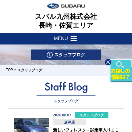
スバル九州株式会社
長崎・佐賀エリア
MENU
新着情報
会社案内
スタッフブログ
サポート・他
健康経営理念
TOP
>
スタッフブログ
店舗一覧
一つのいのちプロジェクト
車検・点検はマイスバルへ
リース&クレジット
新車情報
採用情報
スタッフブログ
パーツ・アクセサリー
U-Car情報
お問い合わせ
2026.08.07
スタッフブログ
スバル自動車保険
店
諌早店
佐賀店/カー
武雄店
唐津店
唐津店
スポット佐賀
試乗車情報
リコール
新しいフォレスタ－試乗車入りまし