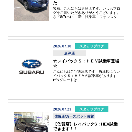
た
所有権解除について
アフターサービス
皆様、こんにちは唐津店です。いつもブロ
グをご覧いただきありがとうございます。
さて8/7(木)～ 新 試乗車 フォレスタ－
PremiumEX が入りました(^^♪外装色は
ﾃﾞｲﾌﾞﾚｲｸﾌﾞﾙ-・ﾊﾟｰﾙです。かっこいいです
よね(^^♪ ぜひ試乗にお越しください
(^_-)-☆それからお休みに唐津のとんかつ
ハウスさんに行ってきました。ハ－モニ－
とんかつ頂きました(^^)/ア－モンドのころ
もあげで、パリパリさくさく美味しかった
2026.07.30
スタッフブログ
です～(^^♪最後に唐津店 8/8~8/9も元気
唐津店
に営業してます(^^)/お買い得情報もござい
ますので詳しくはスタッフまでよろしくお
☆レイバックＳ：ＨＥＶ試乗車登場
願い致します。
☆
こんにちは(^^)/唐津店です！唐津店にもレ
イバックＳ：ＨＥＶの試乗車があります
(^^♪グレードは、
Premium S:HEV EX色は、アイスシルバ
ーメタリックとなっております。 カッコ
いいですねー(^_-)-☆試乗に来て、体験
してくださいね(^^)/そして！！！！皆様
にお知らせがあります！！！！２０２６
年９月１日からクレジットのユーザー手
数料率の改定をいたします('ω')現行＋
2026.07.23
スタッフブログ
１．０％の引き上げとなります！！！な
佐賀店/カースポット佐賀
ので、今のうちに検討されてはいかがで
しょうか？？？詳しくはスタッフまでお
【佐賀店】レイバックS：HEV試乗
声かけ下さい(*^-^*)皆さま！ご来店お待
できます！！
ちしております(^^)/ ・・・コンビニの