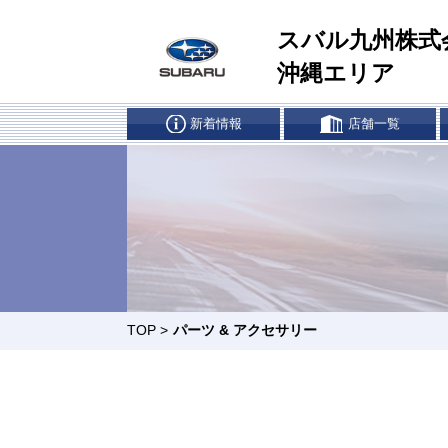
スバル九州株式
沖縄エリア
新着情報
店舗一覧
車検・点検はマイスバルへ
リー
リコール
所有
浦添店/カースポッ
豊崎店
具志川
ト浦添
TOP
>
パーツ & アクセサリー