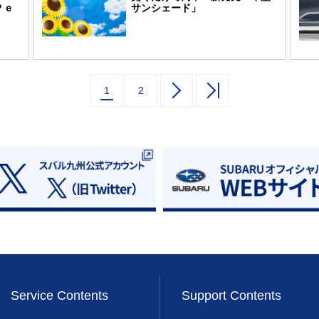
Ｐｅ
サンシェード」
1
2
Service Contents
Support Contents