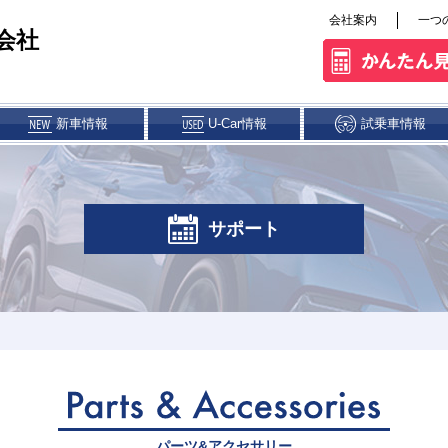
会社案内
一つ
会社
新車情報
U-Car情報
試乗車情報
ス&クレジット
パーツ・アクセサリー
サポート
権解除について
店
浦添店/カースポッ
豊崎店
具志川店
浦添
ト浦添
パーツ&アクセサリー