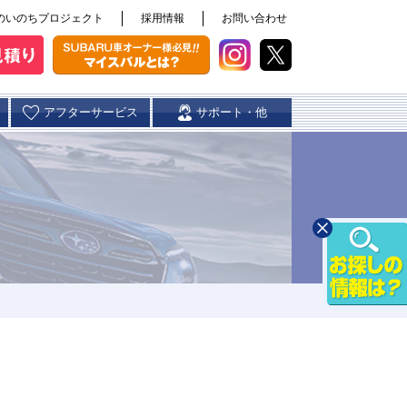
のいのちプロジェクト
採用情報
お問い合わせ
アフターサービス
サポート・他
スバル自動車保険
店/カースポッ
豊崎店
具志川店
ト浦添