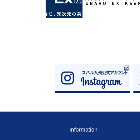
ＵＢＡＲＵ ＥＸ Ｋｅｅ
ｒ』発売のご案内
Information