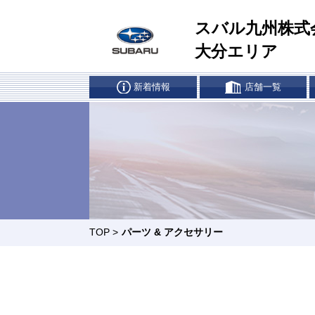
スバル九州株式
大分エリア
新着情報
店舗一覧
車検・点検はマイスバルへ
リー
リコール
所有
別府店
中津店
日田店
カースポット大分
TOP
>
パーツ & アクセサリー