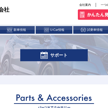
会社案内
一つ
会社
新車情報
U-Car情報
試乗車情報
ス&クレジット
パーツ・アクセサリー
サポート
権解除について
大分店
大分東店
別府店
中津店
パーツ&アクセサリー