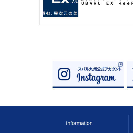
ＵＢＡＲＵ ＥＸ Ｋｅｅ
ｒ』発売のご案内
Information