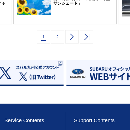
Ｐｅ
サンシェード」
1
2
Service Contents
Support Contents