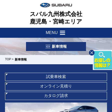
スバル九州株式会社
鹿児島・宮崎エリア
MENU
新着情報
会社案内
新車情報
サポート・他
一つのいのちプロジェクト
TOP
>
新車情報
店舗一覧
採用情報
車検・点検はマイスバルへ
試乗車検索
リース&クレジット
新車情報
お問い合わせ
オンライン見積り
パーツ・アクセサリー
U-Car情報
カタログ請求
スバル自動車保険
下荒田店
川内店
鹿屋店
隼人店
東開店/カー
スポット東開
試乗車情報
リコール