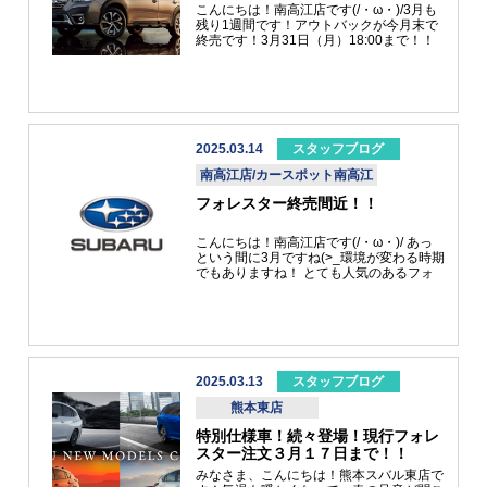
ロングハイブリッドモデルとなっておりま
こんにちは！南高江店です(/・ω・)/3月も
す。最後に、SPORT/SPORT EX です！！
残り1週間です！アウトバックが今月末で
こちらのグレードは、力強く爽快な走りと
終売です！3月31日（月）18:00まで！！
洗練されたブロンズアクセントが魅力のタ
長年にわたり活躍してきました!(^^)!今な
ーボエンジンモデルとなっております。
らまだ間に合います！！検討されている
以上の3グレードで展開されており、特徴
方、一度諦めた方、初めて検討する方最後
が異なる為、お客様にピッタリなグレード
のご案内です！！これを機にご来店してみ
が見つかること間違いなしです！！！試乗
ませんか？？心よりお待ちしております
車も、S:HEVモデルと、ターボモデルの２
_(._.)_
種類、ご準備しております！！ぜひこの機
2025.03.14
スタッフブログ
会に新しいフォレスターを体感してみませ
んか？？？皆様のご来店、スタッフ一同心
南高江店/カースポット南高江
よりお待ちしております！！！
フォレスター終売間近！！
こんにちは！南高江店です(/・ω・)/ あっ
という間に3月ですね(>_環境が変わる時期
でもありますね！ とても人気のあるフォ
レスターの販売終了間近です(-_-)3月17日
で販売が終了です！ナビ特価でご提案でき
ます！様々なご提案ができるのも3日間で
終了です！ご検討のお客様ぜひこの機会に
ご相談ください！！ご来店お待ちしており
ます_(._.)_
2025.03.13
スタッフブログ
熊本東店
特別仕様車！続々登場！現行フォレ
スター注文３月１７日まで！！
みなさま、こんにちは！熊本スバル東店で