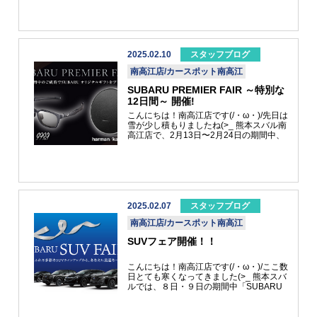
心地を両立してます価格は定価６１６００
ろしくお願いいたします！
円を２０％OFF49280円+工賃4400円合計
５３６８０円１セット限りの特別価格にな
ります 是非この機会に乗り心地や走行安
のグレードアップにご検討してみてはいか
がでしょうか？お求めの際は東店にご連絡
2025.02.10
スタッフブログ
ください！！
南高江店/カースポット南高江
SUBARU PREMIER FAIR ～特別な
12日間～ 開催!
こんにちは！南高江店です(/・ω・)/先日は
雪が少し積もりましたね(>_ 熊本スバル南
高江店で、2月13日〜2月24日の期間中、
ご成約ギフトをご用意した「SUBARU
PREMIER FAIR～特別な12日間～」を開
催いたします。 今回のギフトは、
SUBARUとゆかりが深いブランドの厳選
アイテムです。 モータースポーツに挑む
SUBARU/STIチームを、視環境からサポー
トする「999.9（フォーナインズ）」のサ
2025.02.07
スタッフブログ
ングラス。 SUBARUのカーオーディオ開
南高江店/カースポット南高江
発のパートナーとして10年以上共に研究
開発を続けてきた「ハーマンカードン」の
SUVフェア開催！！
Bluetoothスピーカー。 SUBARUと共に
歩んできたブランドのこだわりが込められ
たアイテムで、ライフスタイルをより豊か
︎こんにちは！南高江店です(/・ω・)/ここ数
に広げてみませんか。この他、デジタルギ
日とても寒くなってきました(>_ 熊本スバ
フトもご成約ギフトとしてお選びいただけ
ルでは、８日・９日の期間中「SUBARU
ます。 皆様のご来場、心よりお待ち申し
SUV FAIR」を開催いたします。 ストロン
上げます。 ▼フェアについて詳しくはこ
グハイブリッドを初搭載した新しいクロス
ちらから>>
トレックや黒の特別装備を まとったレヴ