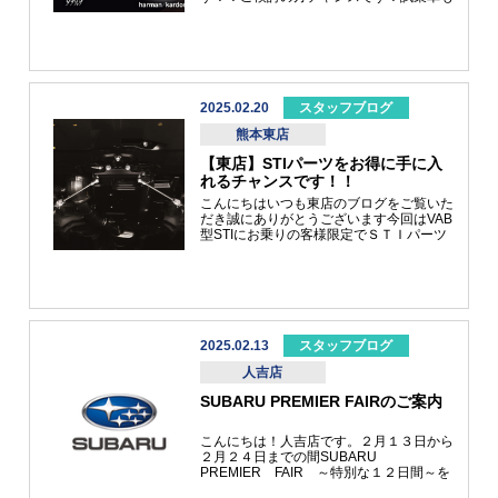
ー！！！！！！！！！！！！！！！！！！！！！
ご準備しております！お待ちしておりま
まさかの一投目からのアジ！！！！！これ
す！
はいいぞ！！！と二投目、三投目もアタリ
が続きました＼(゜ロ＼)(／ロ゜)／ちょう
ど回遊してきていたのだと思いますが、ナ
イスタイミングでした‼とりあえず落ち着
くまで投げ続けて… 私↓ 従兄弟↓こちらの
2025.02.20
スタッフブログ
釣果でした>゜))))彡沢山釣れたぞ～‼と意
気込んで帰ったはいいものの…アングラー
熊本東店
の皆様、ここからですよね(笑)鱗取り→内
【東店】STIパーツをお得に手に入
臓取り→頭落とし…ここで寝てもよかった
のですが、やはり美味しく頂きたい。三枚
れるチャンスです！！
におろして臭みを取る作業…36匹、全て
こんにちはいつも東店のブログをご覧いた
に行いました… 言い訳ですが、眠かった
だき誠にありがとうございます今回はVAB
ので雑なのは許してください(;´Д｀)そして
型STIにお乗りの客様限定でＳＴＩパーツ
しっかり、ロッドとリールを洗ってクーラ
特別価格のご案内です今回特別価格でご案
ーも洗って道具も洗って…白目剝きながら
内する商品ＳＴＩ フレキシブルドロース
頑張りました(笑)翌日。捌いてお刺身やお
ティフナー フロント車体とクロスメンバ
寿司、なめろうなど色々な調理方法で愉し
ー間に装着するSTI独自のスポーツパー
みました(>_ サイズが大きくはなかったの
ツ。車体が持つ僅かな ”遊び や ”ガタ” とい
ですが、取れるだけお刺身で頂きました‼
った要素に対し適切なプリロードを付加す
久しく行っていないアジング…そろそろ行
ることで四輪の路面接地性向上により走行
2025.02.13
スタッフブログ
きたいですね…早く行かないと時期が…重
安定性が増し、ドライバーの操作に対する
い腰持ち上げて行ってきます(｀･ω･´)ゞ 皆
人吉店
車両の挙動の一体感を向上させ、機敏な初
様の釣果もぜひ教えて頂けますと嬉しいで
期操舵としなやかな乗心地を両立させま
す‼ ではまた～くコ:彡
SUBARU PREMIER FAIRのご案内
す。実際の走りは一言でいうと「気持ちよ
く向きが変わる＆曲がれる ハンドリング
が軽快になります」Ｓ字カーブが連続する
こんにちは！人吉店です。２月１３日から
道では姿勢変化が少なくなり内側で踏ん張
２月２４日までの間SUBARU
り浮きづらくなったようなに感じますただ
PREMIER FAIR ～特別な１２日間～を
決して硬くなってはいないので走りと乗り
開催いたします。是非この機会にご検討よ