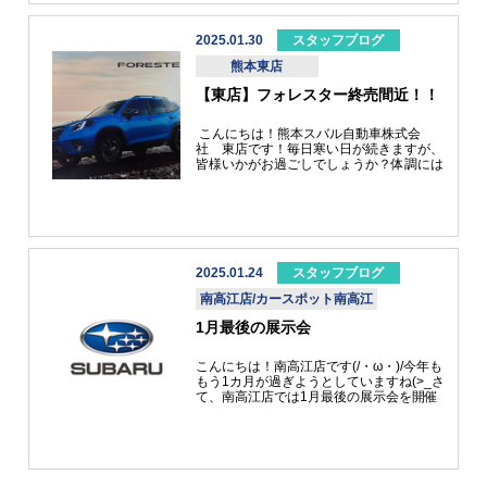
にスッキリします☆さてさて今回は！！！
＼フォレスター最終受注日決定のお知らせ
です／現行フォレスターはホントに多くの
2025.01.30
スタッフブログ
方々に乗っていただくことができました！
熊本東店
ありがとうございますえ～そんな私の自家
用車はフォレスターのアドバンスに乗って
【東店】フォレスター終売間近！！
おります。とてもいい相棒です♪フォレス
ターは３月１７日を持って注文受付終了と
なります（泣）是非ご検討中の方はスバル
こんにちは！熊本スバル自動車株式会
八代店へお越しください！新型フォレスタ
社 東店です！毎日寒い日が続きますが、
ーからはお顔も中身もゴロっと変えてくる
皆様いかがお過ごしでしょうか？体調には
と思いますので皆さん！！！現行のフォレ
十分お気をつけください！さて、今回はス
スターを買うなら今ですよ！！！皆様のご
バルでも本格的なSUVの位置づけで、人気
来店を心よりお待ち申し上げております。
も高いフォレスターの情報です！3月17日
をもって現在販売しておりますフォレスタ
ーが終売となります。をもって現在販売し
ておりますフォレスターが終売となりま
す。フォレスターは車高が高く、装備も充
2025.01.24
スタッフブログ
実しており、あらゆる路面で走破性を発揮
南高江店/カースポット南高江
するモデルで、室内、荷室も広く、幅広い
用途で使えるスバルを代表するSUVです！
1月最後の展示会
今のフォレスターを手にする最後のチャン
スです！グレード、色によっては3月納車
が間に合う車もございます。ご検討の際は
こんにちは！南高江店です(/・ω・)/今年も
お急ぎ下さい！！
もう1カ月が過ぎようとしていますね(>_さ
て、南高江店では1月最後の展示会を開催
します(*^-^*)開催日 25日（土）26日
（日） いろんなキャンペーンもございま
す！試乗車もご準備しております！CMの
ように止まるのか不安に思われている方も
いらっしゃると思います(>_アイサイト体