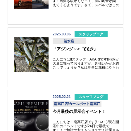
す！気温も暖かくなって、春の足音が聞こ
えてくるようです。さて、スバルではこの
度、特別なお車を新たにラインナップに追
加いたしました！LEVORGからは２種
類！ 大人気のCROSSTREKでは期間限定
カラーの特別仕様車！IMPREZAではより
スマートでスポーティな特別仕様車！これ
らの特別仕様車では、通常のモデルにはな
い特別仕様車ならではの装備が備わってい
2025.03.06
スタッフブログ
ます！また、内容によっては通常モデルに
清水店
比べてお得な価格設定になっている場合も
あります！詳しくは店舗スタッフまでお気
「アジング～>゜))))彡」
軽にお問い合わせください！また、たくさ
んの方に愛されておりますフォレスターも
今月の３月17日で新車のご注文が終了と
こんにちは‼スタッフ AKARIです‼花粉が
なります。フォレスターが注文終了にあた
大量に舞っておりますが、皆様いかがお過
りお得なキャンペーンを実施しておりま
ごしでしょうか？私は見事に花粉にやられ
す！ 新車価格が値上がりしている昨今、
まくっています(ノД`)・゜・。目も痒くて
少しでもお得にフォレスターをご検討の方
鼻水もダラダラで仕事どころじゃなくて…
は今回がラストチャンスです！ご興味があ
花粉症の皆様、大変ですよね(;O;)何か花粉
る方は、ぜひ店舗スタッフまでご相談くだ
を和らげるいい方法があれば教えて下さい
さい！また、週末はイベントを開催してお
m(__)mさてさて、今回は「アジング」に
ります！今回の特別仕様車やフォレスター
行ってきました～‼といっても…数か月前
に興味関心がございましたら、ぜひお気軽
のものになります(笑)すみません…(笑)何
2025.02.21
スタッフブログ
にお越しください！皆様のご来店、スタッ
度も行こうと思ったのですが、寒くて寒く
フ一同心よりお待ちしております！
南高江店/カースポット南高江
て…用事も重なって行けず終いの今日この
頃です(-.-)ということで、数か月前のアジ
今月最後の展示会イベント！
ング釣果報告を致します‼いつもの堤防で
のアジング釣行だったのですが、雰囲気も
まずまずで不安な釣行でした…『釣れるか
こんにちは！南高江店です(/・ω・)/現在開
なぁ…』と思いながらの一投目…キッ、キ
催中のイベントですが24日で最後で
タ
す！！ご検討の方チャンスです！試乗車も