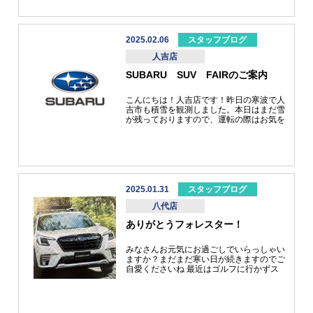
https://www.subaru.jp/campaign/premierfair/
ォーグ レイバック、いよいよ今年3月末フ
ィナーレを迎えるレガシィ アウトバック
まで、充実のラインアップをご用意しまし
た。 さらにレガシィ アウトバックご成約
2025.02.06
スタッフブログ
の方には、特別なプレゼントとしてオリジ
人吉店
ナル ダイキャストミニカー2台セットを差
し上げます。 もっともっと冬のドライブ
SUBARU SUV FAIRのご案内
に出掛けたくなるあなただけの一台を、ど
うぞお近くの 熊本スバルのお店で見つけ
てください。 ▼フェアについて詳しくは
こんにちは！人吉店です！昨日の寒波で人
こちらから>>
吉市も積雪を観測しました。本日はまだ雪
https://www.subaru.jp/campaign/suvfair/
が残っておりますので、運転の際はお気を
つけくださいませ。さて、2月9日まで
SUV ＦＡＩＲを開催しております。人気
のＳＵＶを揃えておりますのでこの機会に
人吉店までよろしくお願いいたします!
2025.01.31
スタッフブログ
八代店
ありがとうフォレスター！
みなさんお元気にお過ごしでいらっしゃい
ますか？まだまだ寒い日が続きますのでご
自愛くださいね 最近はゴルフに行かずス
キー場にばっかり上がっております～やっ
ぱり足腰鍛えられるので良い運動ですね
(・∀・)♪みなさんも寒い季節は身体をたく
さん動かしてみてください ！！身心とも