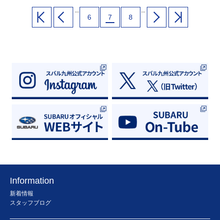
感試乗ができます！スバルの安心と愉しさ
をぜひ試乗でご体感ください！！!(^^)!試
...
...
乗や見積もり査定もしております！気軽に
6
7
8
ご相談くださいませ!(^^)!
Information
新着情報
スタッフブログ