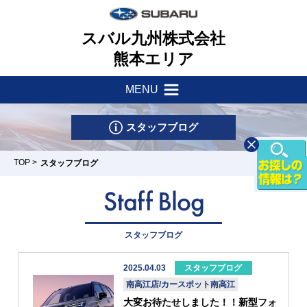
スバル九州株式会社
熊本エリア
MENU
新着情報
会社案内
スタッフブログ
サポート・他
一つのいのちプロジェクト
TOP
>
スタッフブログ
店舗一覧
採用情報
車検・点検はマイスバルへ
リース&クレジット
新車情報
お問い合わせ
スタッフブログ
パーツ・アクセサリー
U-Car情報
2025.04.03
スタッフブログ
スバル自動車保険
熊本東店
菊陽店
八代店
天草店
人吉店
南高江店/カースポット南高江
試乗車情報
リコール
大変お待たせしました！！新型フォ