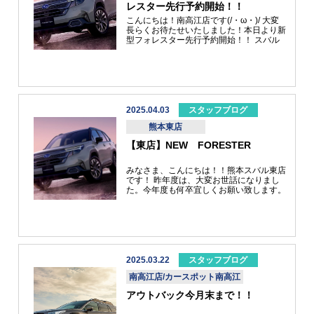
レスター先行予約開始！！
所有権解除について
アフターサービス
こんにちは！南高江店です(/・ω・)/ 大変
長らくお待たせいたしました！本日より新
型フォレスター先行予約開始！！ スバル
で1番人気のあるSUVど真ん中のフォレス
ターが新しくなった登場！ グレードは3種
類2.5リッターストロングハイブリッド1.8
リッターターボ高級感のあるグレードアウ
トドアに行きたくなるようなグレード走り
を楽しむスポーツタイプのグレード お客
様の好みに合ったご提案ができます！試乗
2025.04.03
スタッフブログ
車は2グレードご準備しております！ ぜひ
熊本東店
この機会にご来店してみませんか？？ ご
来店お待ちしております！！
【東店】NEW FORESTER
みなさま、こんにちは！！熊本スバル東店
です！ 昨年度は、大変お世話になりまし
た。今年度も何卒宜しくお願い致します。
皆様、大変お待たせいたしました！！ タ
イトルにもあります通り、新型フォレスタ
ーの先行商談会を 4月3日より、開催して
おります。 今回展開される、3つのグレー
ドを紹介させていただきます。 まずは、
Premium S:HEV/Premium S:HEV EX で
す！！ こちらのグレードは、先進性と上
2025.03.22
スタッフブログ
質感が際立つストロングハイブリッドモデ
南高江店/カースポット南高江
ルとなっております。 続いては、X-
BREAK S:HEV/X-BREAK S:HEV EX で
アウトバック今月末まで！！
す！！ こちらのグレードは、撥水機能な
どを備え、タフギアとして使い込めるスト