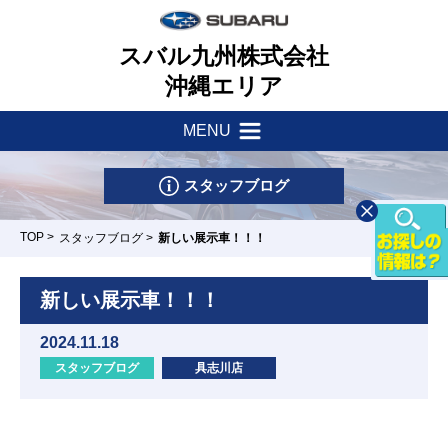
スバル九州株式会社
沖縄エリア
MENU
新着情報
会社案内
スタッフブログ
サポート・他
一つのいのちプロジェクト
TOP
>
スタッフブログ
>
新しい展示車！！！
店舗一覧
採用情報
車検・点検はマイスバルへ
新しい展示車！！！
リース&クレジット
新車情報
お問い合わせ
2024.11.18
パーツ・アクセサリー
スタッフブログ
具志川店
U-Car情報
スバル自動車保険
試乗車情報
店
具志川店
浦添店/カースポッ
豊崎店
リコール
ト浦添