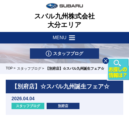
スバル九州株式会社
大分エリア
MENU
新着情報
会社案内
スタッフブログ
サポート・他
一つのいのちプロジェクト
TOP
>
スタッフブログ
>
【別府店】☆スバル九州誕生フェア☆
店舗一覧
採用情報
車検・点検はマイスバルへ
【別府店】☆スバル九州誕生フェア☆
リース&クレジット
新車情報
お問い合わせ
2026.04.04
パーツ・アクセサリー
スタッフブログ
別府店
U-Car情報
スバル自動車保険
大分店
大分東店
別府店
中津店
日田店
試乗車情報
リコール