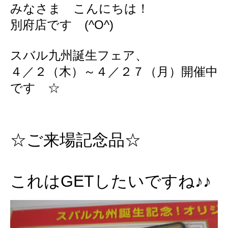
みなさま こんにちは！
所有権解除について
アフターサービス
別府店です (^O^)
スバル九州誕生フェア、
４／２（木）～４／２７（月）開催中
です ☆
☆ご来場記念品☆
これはGETしたいですね♪♪