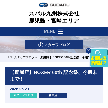
スバル九州株式会社
鹿児島・宮崎エリア
MENU
新着情報
会社案内
スタッフブログ
サポート・他
一つのいのちプロジェクト
TOP
>
スタッフブログ
>
【鹿屋店】BOXER 60th 記念祭、今週末まで！
店舗一覧
採用情報
車検・点検はマイスバルへ
【鹿屋店】BOXER 60th 記念祭、今週末
まで！
リース&クレジット
新車情報
お問い合わせ
パーツ・アクセサリー
2026.05.29
U-Car情報
スタッフブログ
鹿屋店
スバル自動車保険
下荒田店
川内店
鹿屋店
隼人店
東開店/カー
スポット東開
試乗車情報
リコール