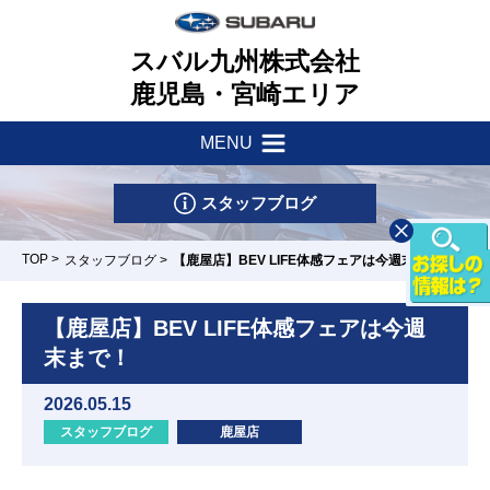
スバル九州株式会社
鹿児島・宮崎エリア
MENU
新着情報
会社案内
スタッフブログ
サポート・他
一つのいのちプロジェクト
TOP
>
スタッフブログ
>
【鹿屋店】BEV LIFE体感フェアは今週末まで！
店舗一覧
採用情報
車検・点検はマイスバルへ
【鹿屋店】BEV LIFE体感フェアは今週
末まで！
リース&クレジット
新車情報
お問い合わせ
パーツ・アクセサリー
2026.05.15
U-Car情報
スタッフブログ
鹿屋店
スバル自動車保険
下荒田店
川内店
鹿屋店
隼人店
東開店/カー
スポット東開
試乗車情報
リコール