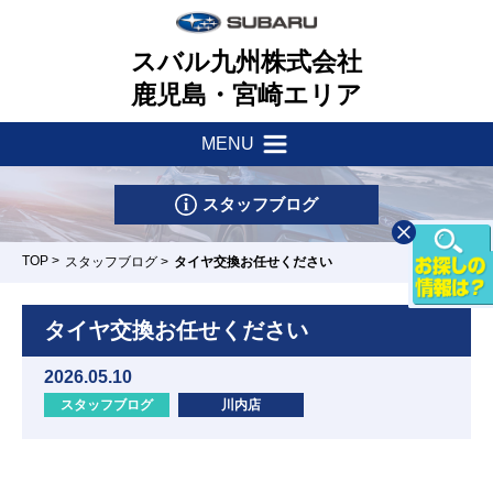
スバル九州株式会社
鹿児島・宮崎エリア
MENU
新着情報
会社案内
スタッフブログ
サポート・他
一つのいのちプロジェクト
TOP
>
スタッフブログ
>
タイヤ交換お任せください
店舗一覧
採用情報
車検・点検はマイスバルへ
タイヤ交換お任せください
リース&クレジット
新車情報
お問い合わせ
2026.05.10
パーツ・アクセサリー
スタッフブログ
川内店
U-Car情報
スバル自動車保険
下荒田店
川内店
鹿屋店
隼人店
東開店/カー
スポット東開
試乗車情報
リコール