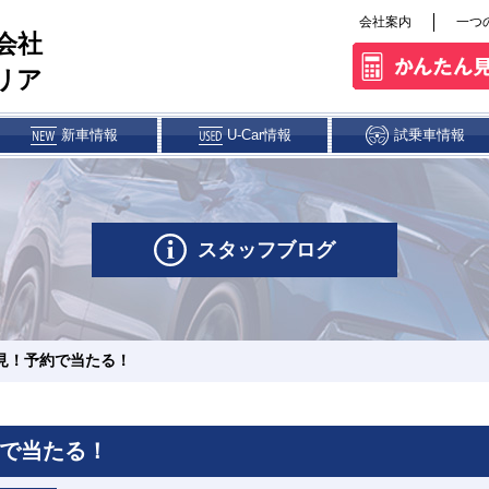
会社案内
一つ
会社
リア
新車情報
U-Car情報
試乗車情報
ス&クレジット
パーツ・アクセサリー
スタッフブログ
権解除について
下荒田店
川内店
鹿屋店
隼人店
見！予約で当たる！
で当たる！