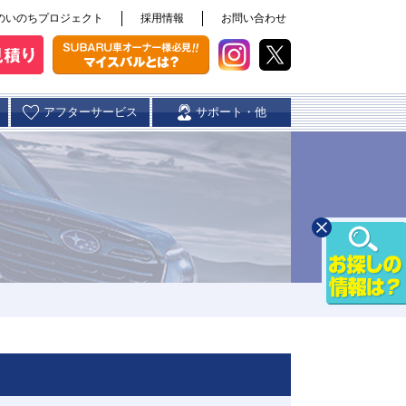
のいのちプロジェクト
採用情報
お問い合わせ
アフターサービス
サポート・他
スバル自動車保険
東開店/カースポッ
伊敷店
花ヶ島店
宮崎
ト東開