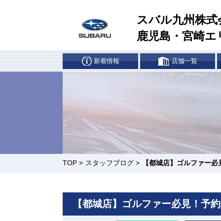
スバル九州株式
鹿児島・宮崎エ
新着情報
店舗一覧
車検・点検はマイスバルへ
リー
リコール
所有
ヶ島店
宮崎南店
延岡店
都城店
TOP
>
スタッフブログ
>
【都城店】ゴルファー必
【都城店】ゴルファー必見！予約