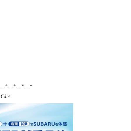
＊…＊…＊…＊…＊
すよ♪