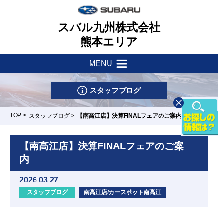
スバル九州株式会社
熊本エリア
MENU
新着情報
会社案内
スタッフブログ
サポート・他
一つのいのちプロジェクト
TOP
>
スタッフブログ
>
【南高江店】決算FINALフェアのご案内
店舗一覧
採用情報
車検・点検はマイスバルへ
【南高江店】決算FINALフェアのご案
内
リース&クレジット
新車情報
お問い合わせ
パーツ・アクセサリー
2026.03.27
U-Car情報
スタッフブログ
南高江店/カースポット南高江
スバル自動車保険
天草店
玉名店
南高江店/カ
清水店
熊本東店
ースポット南
試乗車情報
リコール
高江