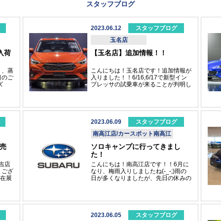
スタッフブログ
2023.06.12
スタッフブログ
玉名店
入荷
【玉名店】追加情報！！
り、蒸
こんにちは！玉名店です！追加情報が
日のご
入りました！！6/16,6/17で新型イン
ッズ
プレッサの試乗車が来ることが判明し
折り
ました！！クリスタルホワイトパール
のグレードは「ＳＴ－Ｇ」2日間限定
＆
となりますがこの機会にぜひご試乗し
ートバ
てみてください！！お待ちしておりま
コー
す。
2023.06.09
スタッフブログ
リーセ
ります
南高江店/カースポット南高江
す
販売
ソロキャンプに行ってきまし
TIオンラ
た！
吉店
こんにちは！南高江店です！！6月に
うござ
なり、梅雨入りしましたね(-_-;)雨の
現在展
日が多くなりましたが、先日の休みの
Ｕ－Ｃ
日が晴れだったためキャンプに行って
示
きました！！ソロキャンプが趣味なん
両など
ですけれども、今回は南阿蘇へ行って
車種も
まいりました！南阿蘇は空気もおいし
のスタ
く、都会の喧騒を離れ、一人を満喫す
2023.06.05
スタッフブログ
車もご
ることができました(*'▽')夕ご飯はお