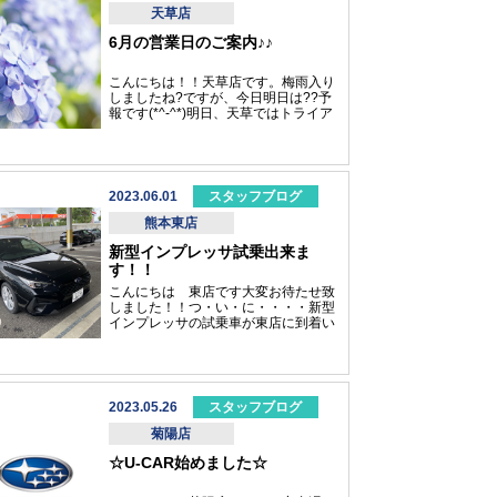
お気軽にスタッフにご相談くださいス
天草店
バル中古車サイト スグダス
6月の営業日のご案内♪♪
↓↓↓https://ucar.subaru.jp/
こんにちは！！天草店です。梅雨入り
しましたね?ですが、今日明日は??予
報です(*^-^*)明日、天草ではトライア
スロンが開催されます！！熱中症対策
を万全に応援しましょう！！！さて、
6月の営業日カレンダーです(*'ω'*)今
月もご来店お待ちしております♪♪
2023.06.01
スタッフブログ
熊本東店
新型インプレッサ試乗出来ま
す！！
こんにちは 東店です大変お待たせ致
しました！！つ・い・に・・・・新型
インプレッサの試乗車が東店に到着い
たしました♪♪グレード ＳＴ ＦＷＤ
ボディカラー クリスタルブラックシ
リカ２．０L ガソリンエンジン車に
ないります内装１１．６インチセンタ
ーインフォメーションディスプレイか
2023.05.26
スタッフブログ
なりカッコイイです！！新型インプレ
ッサに興味をお持ちのお客様ぜひ東店
菊陽店
にお越しくださいませ6月3日～6月25
☆U-CAR始めました☆
日まで九州地区スバルグループＴＲ
Ｙ！ALL SUABRU FAIRも開催致しま
す来場プレゼントもご用意しておりま