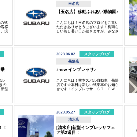
お通り
肉を焼き、ご飯を炊いておいしく食べ
玉名店
ることができました(*^-^*)皆さんもぜ
【玉名店】移動ふれあい動物園♪
一
ひご家族やご友人はもちろん、お一人
-
でもキャンプを楽しむことができるの
で行ってみてください！！
サの試
こんにちは！玉名店のブログをご覧い
お客様
ただきありがとうございます！梅雨ら
て、現
しい蒸し暑い日が続きますが、みなさ
を開催
ま元気にお過ごしでしょうか？？少し
トを進
前のことですが・・・玉名で‘移動ふ
◇数
れあい動物園‘をやっていたので子供
非お早
と一緒に行ってきました！移動ふれあ
インプ
い動物園に行くのは初めてだったの
2023.06.02
スタッフブログ
車に触
で、どんな感じなのかワクワクで向か
くさん
うと、想像以上に動物がたくさんい
菊陽店
す!
て、無料なのにめちゃくちゃ楽しませ
試乗
♪new インプレッサ♪
てもらいました(≧▽≦)ヤギやロバにえ
さをあげたり、ひよこやうさぎを抱っ
こしたり、ポニーに乗ったり、子供は
スバル
こんにちは！熊本スバル自動車 菊陽
終始興奮気味で楽しんでいました♪
おきの
店です☆本日は新しい試乗車のお知ら
色んなところで開催されているような
、新型
せです！インプレッサ ＳＴ ＦＷ
ので、またチャンスがあれば絶対に行
うにな
Ｄ クリスタルホワイト・パール2.0L
きたいです！ここ良かったよ♪これ楽
ガソリン車です。ご試乗可能です！気
しかったよ♪という情報があればみな
トロニ
になってらっしゃったお客様も多いの
さまぜひ教えてください(・∀・)
・メ
ではないでしょうか？是非ご試乗して
乗車に
乗り心地等体感いただければと思いま
2023.05.27
スタッフブログ
フロ
す☆スタッフ一同お待ちしておりま
ヤサ
す！
清水店
ーフ
！！
[清水店]新型インプレッサフェ
て、ド
★フ
ア第2週目！
ダー