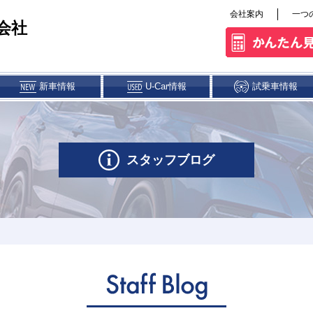
会社案内
一つ
会社
新車情報
U-Car情報
試乗車情報
ス&クレジット
パーツ・アクセサリー
スタッフブログ
権解除について
熊本東店
菊陽店
八代店
人吉店