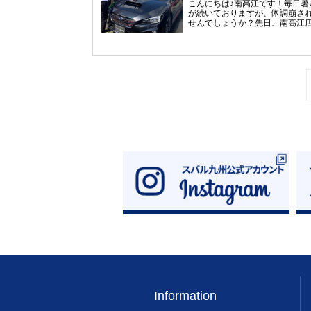
こんにちは♪南高江です！毎日暑
スポイラー★STIリヤサイドアン
が続いておりますが、体調崩さ
スポイラー★STIルーフスポイラ
せんでしょうか？先日、南高江
真の写りが悪くてすみません(;^_
朝からスタッフ全員で道路沿い
車はとってもカッコいいです！
しりやショールームのガラス拭
試乗にご来店ください！ただい
段の掃除では行き届かない場所
『TRY?ALL SUBARU フェア』
活動を行いました☆彡いやー。
施中！ご試乗いただいた方にウ
たです…(笑)が！！！伸び放題
ージャグをプレゼント中♪※プレ
雑草もなくなりとても綺麗にな
トは無くなり次第終了となり
た♪草むしりチーム★ＵーＣＡＲ
ご容赦願います。試乗ご希望の
車洗車チーム★めっちゃ笑顔の
試乗予約を是非！八代店 TEL09
筆頭に草引っこ抜きまくりまし
35-2522皆さまのご来店をスタ
＊～＊～＊～＊～＊～＊～＊～
同心よりお待ちしております！
～＊～＊～＊さて、スバルでは
でインプレッサデビューフェア
催しております！ご試乗＆ご来
客様にはプレゼントもございま
ぜひ遊びにいらしてください(*'▽
Information