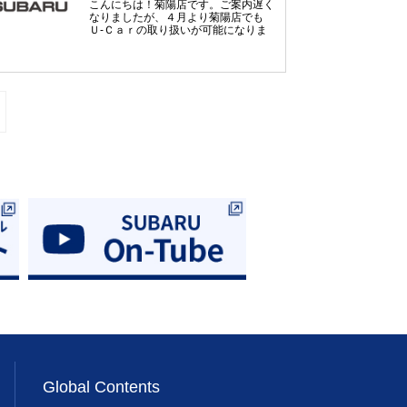
こんにちは！菊陽店です。ご案内遅く
すスタッフ一同皆様のご来店お待ちし
なりましたが、４月より菊陽店でも
ております
Ｕ-Ｃａｒの取り扱いが可能になりま
した！！台数は少ないですが、展示車
もございますので、是非お立ち寄りく
ださい♪また、今週末（５月２７日～
２８日）はＮＥＷインプレッサデビュ
ーフェアも行っております。残念なが
らまだ展示車、試乗車はございません
が、気になられる方は是非ご来場くだ
さい♪スタッフ一同心よりお待ちして
おります！
Global Contents