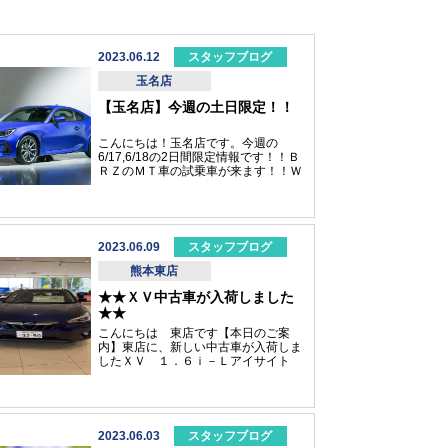
2023.06.12
スタッフブログ
玉名店
【玉名店】今週の土日限定！！
こんにちは！玉名店です。今週の
6/17,6/18の2日間限定情報です！！Ｂ
ＲＺのＭＴ車の試乗車が来ます！！Ｗ
Ｒブルーでグレードは「Ｓ」です！！
なかなかチャンスがない試乗車で
す！！お気軽にどうぞ！！
2023.06.09
スタッフブログ
熊本東店
★★ＸＶ中古車が入荷しました
★★
こんにちは 東店です【本日のご案
内】東店に、新しい中古車が入荷しま
したＸＶ １．６ｉ－Ｌアイサイト
2020年式 1.7万Ｋm ボディカラ
ー ラピスブルー・パール試乗車で使
用しておりました現在、新車は納期に
大変お時間いただいております。 中
古車ですと1ケ月程度でご納車出来ま
2023.06.03
スタッフブログ
す！！他にも多数ご用意しております