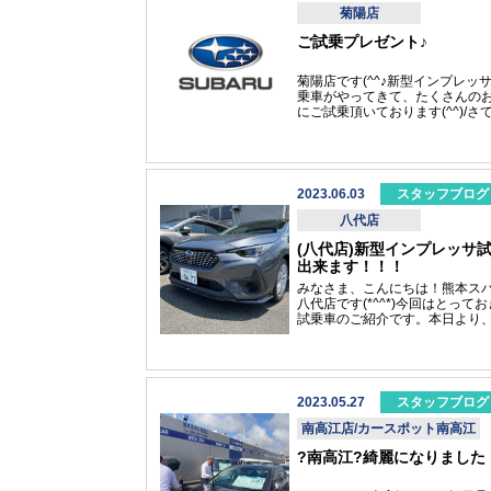
ざいますので人吉店のお近くを
菊陽店
の際は是非、お立ち寄りくださ
ご試乗プレゼント♪
い。 皆さまのご来店をスタッフ
同、心よりお待ちしております(*^
^*)♪
菊陽店です(^^♪新型インプレッ
乗車がやってきて、たくさんの
にご試乗頂いております(^^)/さ
在九州地区スバルでは、フェア
中！ご試乗頂いた方にプレゼン
呈させて頂いております(^O^)／
には限りがございますので、是
めに(*^^*)◇この機会に、新型
2023.06.03
スタッフブログ
レッサをはじめ、様々なスバル
れて頂き、ご体感ください！た
八代店
のご来場、お待ちいたしておりま
(八代店)新型インプレッサ
(^^)!
出来ます！！！
みなさま、こんにちは！熊本
八代店です(*^^*)今回はとって
試乗車のご紹介です。本日より
インプレッサの試乗が出来るよ
りました！試乗車情報IMPREZA
ST2.0 DOHC 直噴 リニア
ック FWDマグネタイトグレー
タリックさらに今回の八代店試
2023.05.27
スタッフブログ
は・・・★フロントグリル★STI
ントアンダースポイラー★STIリ
南高江店/カースポット南高江
イドアンダースポイラー★STIル
?南高江?綺麗になりました
スポイラー以上を特別に装着し
レスアップしております！！！ 
ロントグリル★STIフロントアン