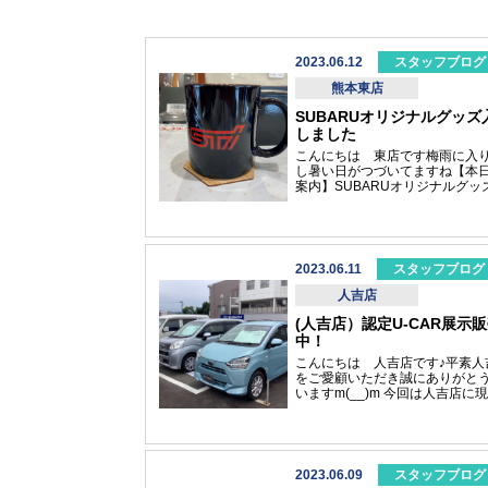
2023.06.12
スタッフブログ
熊本東店
SUBARUオリジナルグッズ
しました
こんにちは 東店です梅雨に入
し暑い日がつづいてますね【本
案内】SUBARUオリジナルグ
大量入荷致しました!(^^)!人気の
たたみコンテナM STIマグカッ
プ 湯呑
SUBARU360グラス ランチト
ック レイン
2023.06.11
スタッフブログ
ト(子供用）ランチBOX カトラ
ットその他、多数ご用意してお
人吉店
皆様のご来店お待ちしておりま
(人吉店）認定U-CAR展示
SUBARUオンラインショップ
http://onlineshop.subaru.jp/S
中！
インショップ
こんにちは 人吉店です♪平素人
http://onlineshop.subaru.jp/
をご愛顧いただき誠にありがと
いますm(__)m 今回は人吉店に
示されているＳＵＢＡＲＵ認定
ＡＲのご案内です！現在３台展
中！！！評価の高い低走行の車
お求めいただけます！この他の
ございますのでお気軽に人吉店
2023.06.09
スタッフブログ
ッフまでご相談ください！試乗