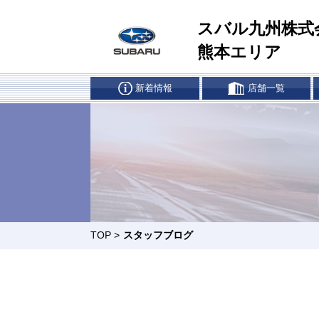
スバル九州株式
熊本エリア
新着情報
店舗一覧
車検・点検はマイスバルへ
リー
リコール
所有
草店
玉名店
南高江店/カースポ
清水店
ット南高江
TOP
>
スタッフブログ