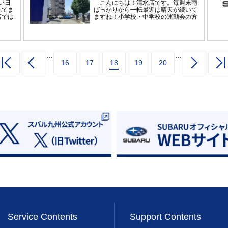
い日
こんにちは！清水店です。毎週末雨
ダー
れてま
ばっかりから一転最近は晴天が続いて
ー写
店では
ますね！小学校・中学校の運動会の方
^A実
の草む
も多いみたいですね♪♪試乗車も普通車
是非、
き、普
はほぼ全車種そろっています。運動会
ま
の清掃
後、遊びにいかがですか？ｼｮｰﾙｰﾑの植
を実
暑かっ
物も十年ぶり位に植え替えの許可が下
ォータ
だった
りたので順次植え替えしていきます♪♪
...
...
ゼン
りまし
よくぞいままで耐えてくれました(´；
16
17
18
19
20
ます。
展示
ω；`)こちらは見切り品だったクワズ
方は、
店長を
イモ。 ここからの復活に期待です！
65-
た★～
土大事(/・ω・)/チラッと見えています
ッフ一
＊～＊
がJAFの新規加入も受付ています♪♪先
明日ま
日加入者特典でグラニフのＴシャツ１
☆彡開
０%OFFを利用して娘とのお揃いを買
店のお
いました♪ママとのお揃いは沢山売っ
すので
ているのですが父親とのペアはほぼ売
')
られていないっていう悲しさ、、、(
ﾉД`)他にも阿蘇の道の駅でもコーヒー
がもらえたり私は特典を利用しまくっ
ています♪ﾚｯｶｰを日常的に利用する方
はほぼいらっしゃらないと思います
が、レジにJAFのマークがあるお店で
は何か特典がありますのでぜひ利用し
てみて下さい♪♪
Service Contents
Support Contents