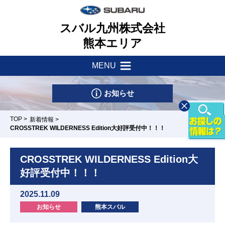
スバル九州株式会社
熊本エリア
MENU
新着情報
会社案内
お知らせ
サポート・他
社会貢献活動
TOP
>
新着情報
>
CROSSTREK WILDERNESS Edition大好評受付中！！！
店舗一覧
採用情報
車検・点検はマイスバルへ
CROSSTREK WILDERNESS Edition大
リース&クレジット
新車情報
お問い合わせ
好評受付中！！！
パーツ・アクセサリー
U-Car情報
2025.11.09
スバル自動車保険
天草店
玉名店
南高江店/カ
清水店
熊本東店
お知らせ
熊本スバル
ースポット南
試乗車情報
リコール
高江